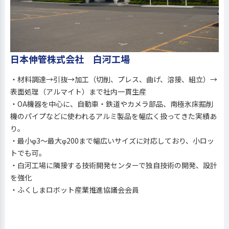
日本伸管株式会社 白河工場
・材料調達→引抜→加工（切削、プレス、曲げ、溶接、組立）→
表面処理（アルマイト）まで社内一貫生産
・OA機器を中心に、自動車・鉄道やカメラ部品、南極氷床掘削
機のパイプなどに使われるアルミ製品を幅広く扱ってきた実績あ
り。
・最小φ3～最大φ200まで幅広いサイズに対応しており、小ロッ
トでも可。
・白河工場に隣接する技術開発センターで独自技術の開発、設計
を強化
・ふくしまロボット産業推進協議会会員