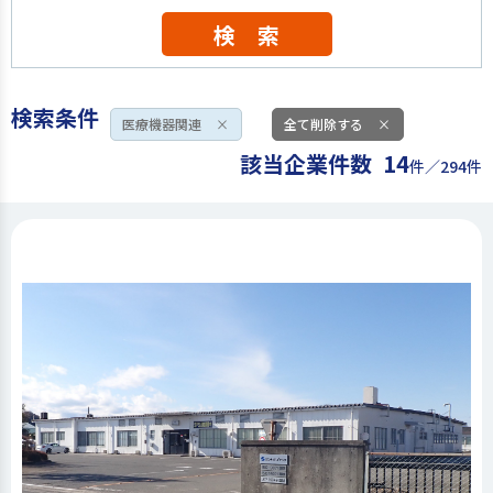
検 索
検索条件
医療機器関連
×
全て削除する
×
該当企業件数
14
件／294件