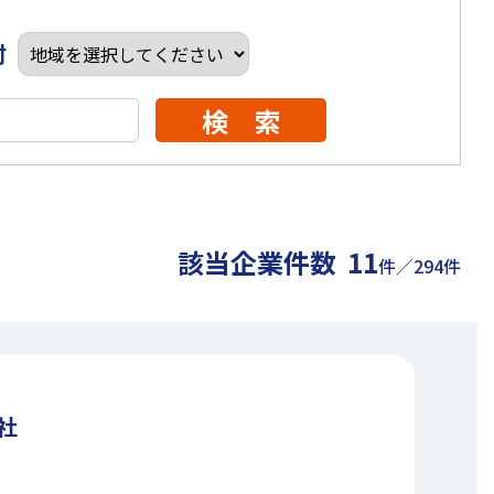
村
検 索
該当企業件数
11
件／294件
社