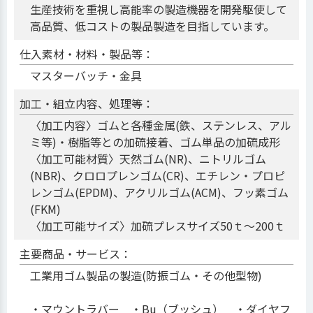
生産技術を重視し高能率の製造機器を開発駆使して
高品質、低コストの製品製造を目指しています。
仕入素材・材料・製品等：
マスターバッチ・金具
加工・組立内容、処理等：
〈加工内容〉ゴムと各種金属(鉄、ステンレス、アル
ミ等)・樹脂等との加硫接着、ゴム単品の加硫成形
〈加工可能材質〉天然ゴム(NR)、ニトリルゴム
(NBR)、クロロプレンゴム(CR)、エチレン・プロピ
レンゴム(EPDM)、アクリルゴム(ACM)、フッ素ゴム
(FKM)
〈加工可能サイズ〉加硫プレスサイズ50ｔ～200ｔ
主要商品・サービス：
工業用ゴム製品の製造(防振ゴム・その他型物)
・マウントラバー ・Bu（ブッシュ） ・ダイヤフ