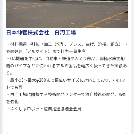
日本伸管株式会社 白河工場
・材料調達→引抜→加工（切削、プレス、曲げ、溶接、組立）→
表面処理（アルマイト）まで社内一貫生産
・OA機器を中心に、自動車・鉄道やカメラ部品、南極氷床掘削
機のパイプなどに使われるアルミ製品を幅広く扱ってきた実績あ
り。
・最小φ3～最大φ200まで幅広いサイズに対応しており、小ロッ
トでも可。
・白河工場に隣接する技術開発センターで独自技術の開発、設計
を強化
・ふくしまロボット産業推進協議会会員