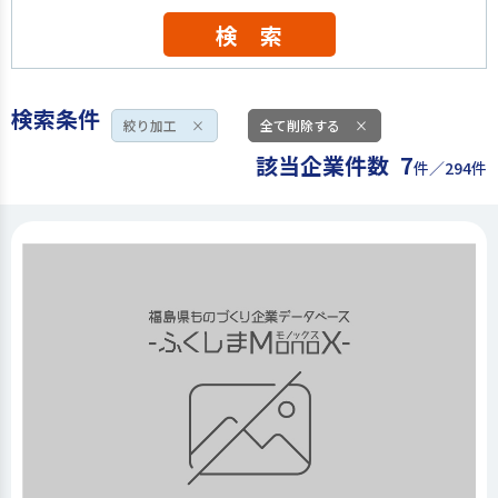
検 索
検索条件
絞り加工
×
全て削除する
×
該当企業件数
7
件／294件