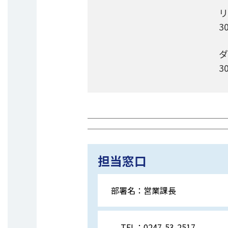
リ
3
ダ
3
担当窓口
部署名：
営業課長
TEL：
0247-53-2517