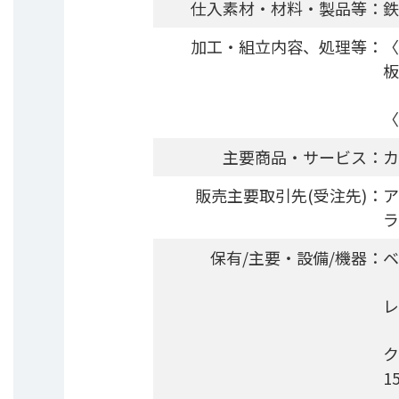
仕入素材・材料・製品等：
鉄
加工・組立内容、処理等：
〈
板
〈
主要商品・サービス：
カ
販売主要取引先(受注先)：
ア
ラ
保有/主要・設備/機器：
ベ
レ
ク
1