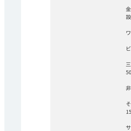
金
設
ワ
ビ
三
5
非
そ
1
サ