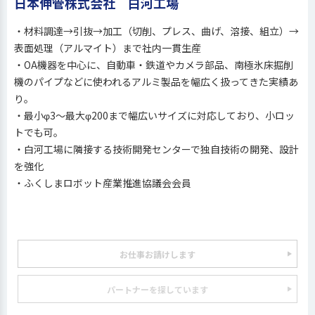
日本伸管株式会社 白河工場
・材料調達→引抜→加工（切削、プレス、曲げ、溶接、組立）→
表面処理（アルマイト）まで社内一貫生産
・OA機器を中心に、自動車・鉄道やカメラ部品、南極氷床掘削
機のパイプなどに使われるアルミ製品を幅広く扱ってきた実績あ
り。
・最小φ3～最大φ200まで幅広いサイズに対応しており、小ロッ
トでも可。
・白河工場に隣接する技術開発センターで独自技術の開発、設計
を強化
・ふくしまロボット産業推進協議会会員
お仕事お請けします
パートナーを探しています