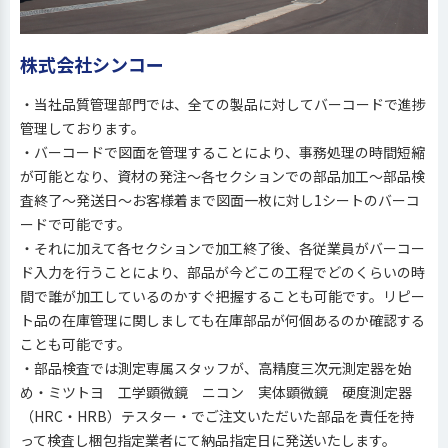
株式会社シンコー
・当社品質管理部門では、全ての製品に対してバーコードで進捗
管理しております。
・バーコードで図面を管理することにより、事務処理の時間短縮
が可能となり、資材の発注～各セクションでの部品加工～部品検
査終了～発送日～お客様着まで図面一枚に対し1シートのバーコ
ードで可能です。
・それに加えて各セクションで加工終了後、各従業員がバーコー
ド入力を行うことにより、部品が今どこの工程でどのくらいの時
間で誰が加工しているのかすぐ把握することも可能です。リピー
ト品の在庫管理に関しましても在庫部品が何個あるのか確認する
ことも可能です。
・部品検査では測定専属スタッフが、高精度三次元測定器を始
め・ミツトヨ 工学顕微鏡 ニコン 実体顕微鏡 硬度測定器
（HRC・HRB）テスター・でご注文いただいた部品を責任を持
って検査し梱包指定業者にて納品指定日に発送いたします。