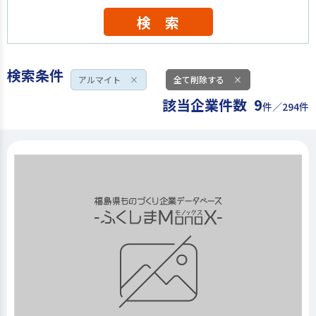
検 索
検索条件
アルマイト
×
全て削除する
×
該当企業件数
9
件／294件