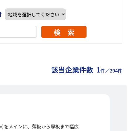
村
検 索
該当企業件数
1
件／294件
kw)をメインに、薄板から厚板まで幅広