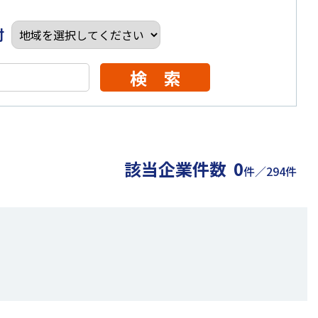
村
検 索
該当企業件数
0
件／294件