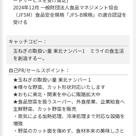
ートサービスを受け策定)
2024年12月 一般財団法人食品マネジメント協会
（JFSM）食品安全規格「JFS-B規格」の適合認証を
受ける
キャッチコピー：
玉ねぎの取扱い量 東北ナンバー1 ミライの食生活
を創造するー。
自己PR/セールスポイント：
★玉ねぎの取扱い量 東北ナンバー１
★様々な野菜、カット形状対応いたします
★おもに東北・関東を中心に販路拡大中
★食品惣菜を扱うスーパー、外食産業、企業給食へ
生鮮野菜、カット野菜を販売
・蒸気による加熱処理、冷凍処理まで対応な設備を
増強
・野菜のカット面を傷めず、食材本来の美味しさと