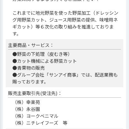
これまでに地元野菜を使った野菜加工（ドレッシン
グ用野菜カット、ジュース用野菜の提供、味噌用ネ
ギカット）等６次化の取り組みを推進しておりま
す。
主要商品・サービス：
●野菜の下処理（皮むき等）
●カット機械による野菜カット
●青果物の販売
●グループ会社「サンアイ商事」では、配送業務も
賜っております。
販売主要取引先(受注先)：
（株）幸楽苑
（株）永谷園
（株）ヨークベニマル
（株）ニチレイフーズ 等