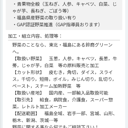
・青果物全般（玉ねぎ、人参、キャベツ、白菜、じ
ゃが芋、長ねぎ、ごぼう等）
・福島県産野菜の取り扱い有り
・GAP認証野菜推進（GAP指導員おります）
加工・組立内容、処理等：
野菜のことなら、東北・福島にある鈴商グリーン
へ。
【取扱い野菜】 玉葱，人参，キャベツ，長葱，牛
蒡，じゃが芋，白菜 等の原料販売と加工
【カット形状】 皮むき，角切，ダイス，スライ
ス，千切り，短冊，ボイル，みじん切り，乱切り，
ペースト，スチーム加熱野菜 等
【取扱い産地】 国内産、一部輸入品取扱可能
【取引先】 給食，病院食，介護食，スーパー惣
菜，レトルト加工メーカー
【配送範囲】 福島全域、岩手一部、宮城、山形、
栃木、新潟、茨城…等
野菜に関する事なら何でもご相談下さい！