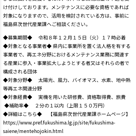
け付けしております。メンテナンスに必要な資格であれば
対象になりますので、活用を検討されている方は、事前に
福島県次世代産業課へご相談ください。
◆募集期間◆ 令和８年１２月１５日（火）１７時必着
◆対象となる事業者◆ 県内に事業所を置く法人格を有する
事業者で、再エネ分野におけるメンテナンス業務に関連す
る産業に参入・事業拡大しようとする者又はそれらの者で
構成される団体
◆対象分野◆ 太陽光、風力、バイオマス、水素、地中熱
等再エネ関連分野
◆対象経費◆ 実機を用いた研修費、資格取得費、旅費
◆補助率◆ ２分の１以内（上限１５０万円）
◆詳細はこちら◆ 【福島県次世代産業課ホームページ】
https://www.pref.fukushima.lg.jp/site/fukushima-
saiene/mentehojokin.html