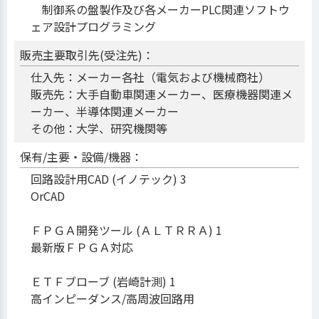
制御系の盤製作及び各メーカーPLC関連ソフトウ
ェア設計プログラミング
販売主要取引先(受注先)：
仕入先：メーカー各社（電気および機械商社）
販売先：大手自動車関連メーカー、医療機器関連メ
ーカー、半導体関連メーカー
その他：大学、研究機関等
保有/主要・設備/機器：
回路設計用CAD (イノテック) 3
OrCAD
ＦＰＧＡ開発ツール (ＡＬＴＲＲＡ) 1
最新版ＦＰＧＡ対応
ＥＴＦブローブ (岩崎計測) 1
高インピーダンス/高周波回路用