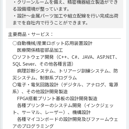
・クリーンルームを備え、精密機器組立製造ができ
る設備環境が整っています。
・設計～金属パーツ加工や組立配線を行い完成出荷
までを自社内で行うことができます。
主要商品・サービス：
○自動機械/産業ロボット応用装置設計
医療関係精密部品加工
〇ソフトウェア開発（C++、C#、JAVA、ASP.NET、
SQL Sever、その他各種言語）
病理診断システム、トリアージ訓練システム、防
災システム、制御系プログラム
〇電子・電気回路設計（デジタル、アナログ、電源
系）、その他設計開発製造
FPGA搭載プリント基板の設計開発製造
各種プリンターのシステム開発（インクジェッ
ト、サーマル、レーザー）、機構設計
各種マイコンボードの設計開発及びファームウェ
アのプログラミング