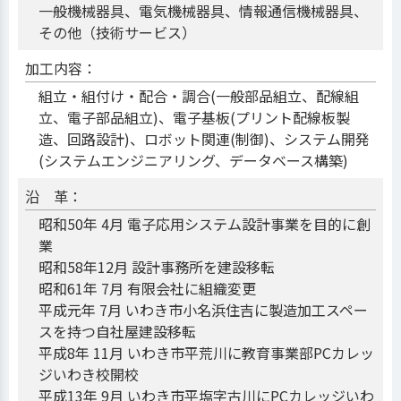
一般機械器具、電気機械器具、情報通信機械器具、
その他（技術サービス）
加工内容：
組立・組付け・配合・調合(一般部品組立、配線組
立、電子部品組立)、電子基板(プリント配線板製
造、回路設計)、ロボット関連(制御)、システム開発
(システムエンジニアリング、データベース構築)
沿 革：
昭和50年 4月 電子応用システム設計事業を目的に創
業
昭和58年12月 設計事務所を建設移転
昭和61年 7月 有限会社に組織変更
平成元年 7月 いわき市小名浜住吉に製造加工スペー
スを持つ自社屋建設移転
平成8年 11月 いわき市平荒川に教育事業部PCカレッ
ジいわき校開校
平成13年 9月 いわき市平塩字古川にPCカレッジいわ