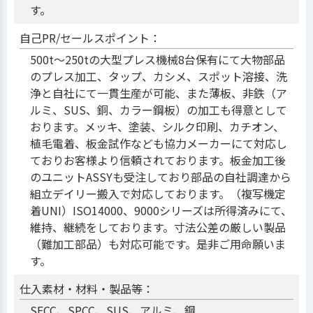
す。
自己PR/セールスポイント：
500t～250tの大型プレス機械8台保有にて大物部品
のプレス加工、タップ、カシメ、スポット溶接、洗
浄と自社にて一貫生産が可能、また薄板、非鉄（ア
ルミ、SUS、銅、カラー鋼板）の加工も得意として
おります。メッキ、塗装、シルク印刷、カチオン、
植毛電着、板金試作なども協力メーカーにて対応し
ておりお客様より信頼されております。板金加工後
のユニットASSYも受注しており部品の自社調達から
組立デイリー搬入で対応しております。（複写機定
着UNI）ISO14000、9000シリーズは所得済みにて、
維持、継続をしております。寸法公差の厳しい製品
（難加工部品）も対応可能です。是非ご用命願いま
す。
仕入素材・材料・製品等：
SECC、SPCC、SUS、アルミ、鋼