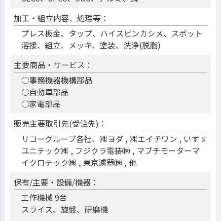
加工・組立内容、処理等：
プレス板金、タップ、ハイスピンカシメ、スポット
溶接、組立、メッキ、塗装、洗浄(脱脂)
主要商品・サービス：
○事務機器機構部品
○自動車部品
○家電部品
販売主要取引先(受注先)：
リコーグループ各社、㈱ヨダ , ㈱エイチワン , いすゞ
ユニテック㈱ , フジクラ電装㈱ , マブチモーターマ
イクロテック㈱ , 東京濾器㈱ , 他
保有/主要・設備/機器：
工作機械 9台
スライス、旋盤、研磨機